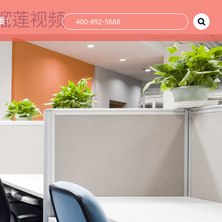
件榴莲视频
版
400-892-5688