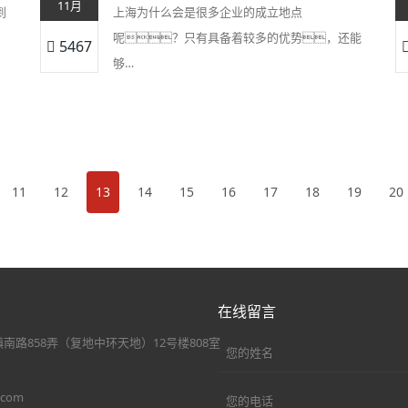
11月
到
上海为什么会是很多企业的成立地点
呢？只有具备着较多的优势，还能
5467
够…
11
12
13
14
15
16
17
18
19
20
在线留言
南路858弄（复地中环天地）12号楼808室
.com