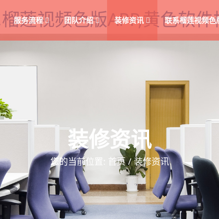
,榴莲视频色版APP,黄色软
服务流程
团队介绍
装修资讯
联系榴莲视频色
装修资讯
您的当前位置:
首页
/
装修资讯