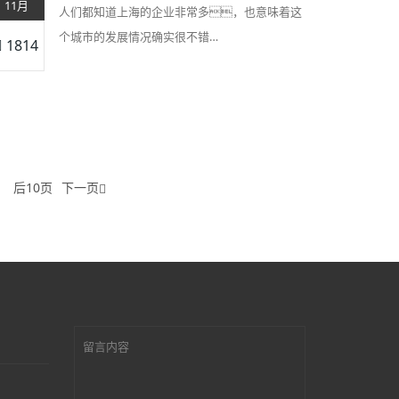
11月
人们都知道上海的企业非常多，也意味着这
个城市的发展情况确实很不错…
1814
后10页
下一页