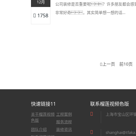
12月
公司装修是否重要呢？许多朋友都会感
非常好奇，其实简单想一想的话…
1758
上一页
前10页
快速链接11
联系榴莲视频色版
关于榴莲视频
工程案例
上海市宝山区环镇
色版
服务流程
团队介绍
装修资讯
shanghai@tfaka