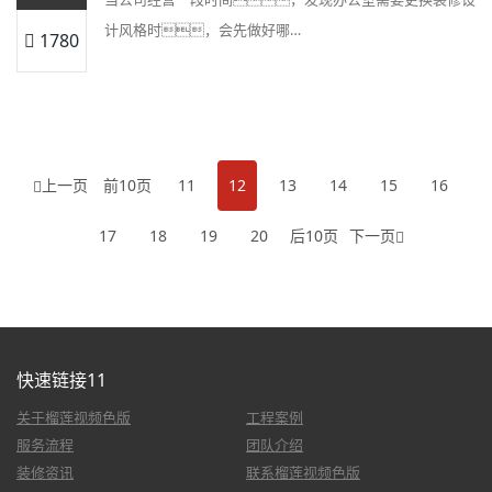
计风格时，会先做好哪…
1780
上一页
前10页
11
12
13
14
15
16
17
18
19
20
后10页
下一页
快速链接11
关于榴莲视频色版
工程案例
服务流程
团队介绍
装修资讯
联系榴莲视频色版