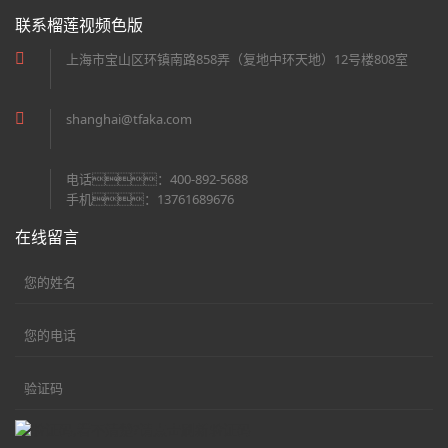
联系榴莲视频色版
上海市宝山区环镇南路858弄（复地中环天地）12号楼808室
shanghai@tfaka.com
电话：400-892-5688
手机：13761689676
在线留言