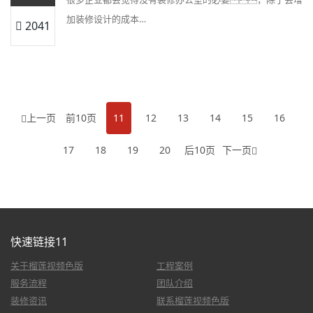
加装修设计的成本…
2041
上一页
前10页
11
12
13
14
15
16
17
18
19
20
后10页
下一页
快速链接11
关于榴莲视频色版
工程案例
服务流程
团队介绍
装修资讯
联系榴莲视频色版