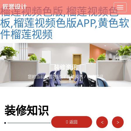
榴莲视频色版,榴莲视频色
板,榴莲视频色版APP,黄色软
件榴莲视频
装修资讯
您的当前位置:
首页
/
装修资讯
/ 装修知识
装修知识
返回
<
>