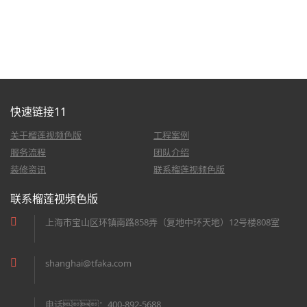
快速链接11
关于榴莲视频色版
工程案例
服务流程
团队介绍
装修资讯
联系榴莲视频色版
联系榴莲视频色版
上海市宝山区环镇南路858弄（复地中环天地）12号楼808室
shanghai@tfaka.com
电话：400-892-5688