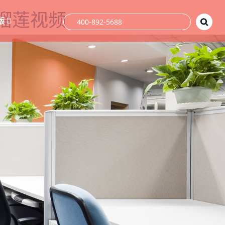
件榴莲视频
版
400-892-5688