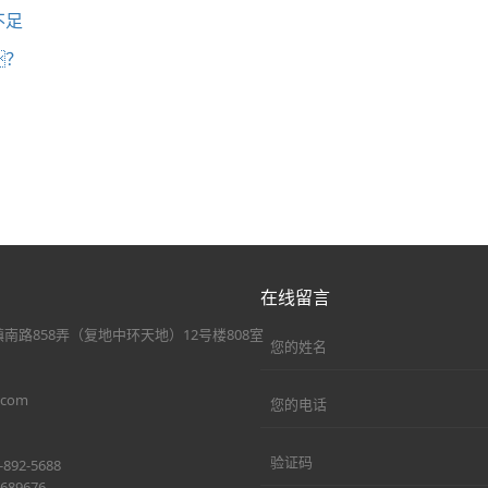
不足
？
在线留言
南路858弄（复地中环天地）12号楼808室
.com
92-5688
89676