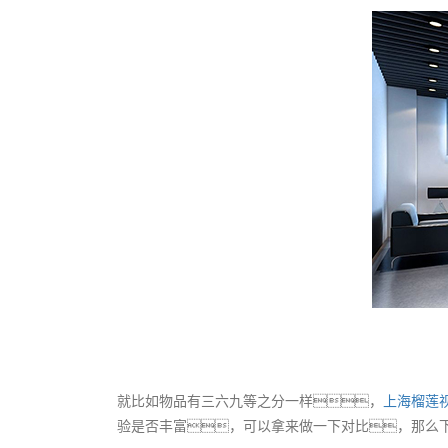
就比如物品有三六九等之分一样，
上海榴莲
验是否丰富，可以拿来做一下对比，那么