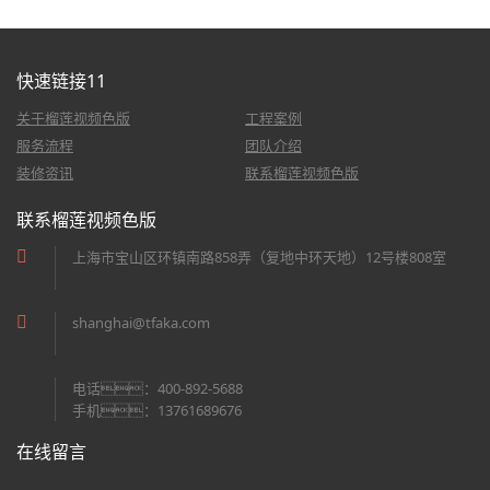
快速链接11
关于榴莲视频色版
工程案例
服务流程
团队介绍
装修资讯
联系榴莲视频色版
联系榴莲视频色版
上海市宝山区环镇南路858弄（复地中环天地）12号楼808室
shanghai@tfaka.com
电话：400-892-5688
手机：13761689676
在线留言